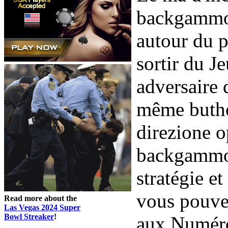
backgammon
autour du 
sortir du J
adversaire q
même butho
direzione 
backgammon
stratégie e
vous pouvez
Read more about the
Las Vegas 2024 Super
Bowl Streaker
!
aux Numéros