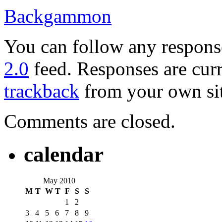
Backgammon
You can follow any response
2.0
feed. Responses are curr
trackback
from your own sit
Comments are closed.
calendar
May 2010
M
T
W
T
F
S
S
1
2
3
4
5
6
7
8
9