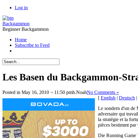
Log in
Backgammon
Beginner Backgammon
Home
Subscribe to Feed
Les Basen du Backgammon-Stra
Posted in May 16, 2010 ¬ 11:50 pmh.
Noah
No Comments »
[
English
|
Deutsch
Le sondern d'un de 
adversaire qui trava
la stratégie et la f
pièces bestimmt par v
Die Running Game 