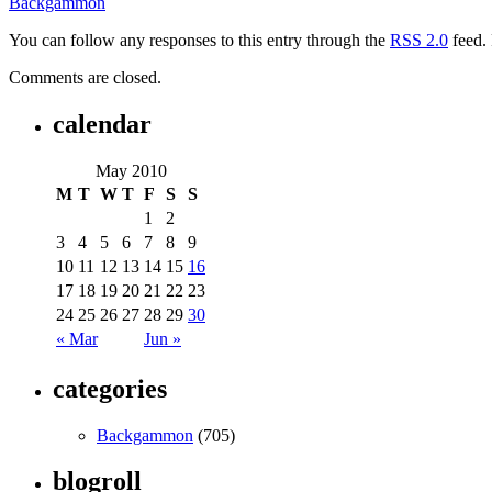
Backgammon
You can follow any responses to this entry through the
RSS 2.0
feed. 
Comments are closed.
calendar
May 2010
M
T
W
T
F
S
S
1
2
3
4
5
6
7
8
9
10
11
12
13
14
15
16
17
18
19
20
21
22
23
24
25
26
27
28
29
30
« Mar
Jun »
categories
Backgammon
(705)
blogroll