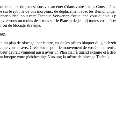
ue de course du jeu est tous vos amener d'dans votre Jetons Conseil à la
tre sur le rythme de vos morceaux de déplacement avec les Bemühungen
cenario idéal pour cette Tactique Verwerter, c'est quand vous que vous
 avez vous un moins de Jetons sur le Plateau de jeu, 2) toutes vos pièces
er ou de blocage stratégie.
cage
n du plan de blocage, par le titre, est de les pièces bloquer du gleichzei
s que vous le avez Créé blocus pour le mouvement de vos Concurrents 
oueur devrait vraiment aussi avoir un Plan clair à quand extraire et à dé
 lorsque votre gleichzeitige Nutzung la même de blocage Technik.