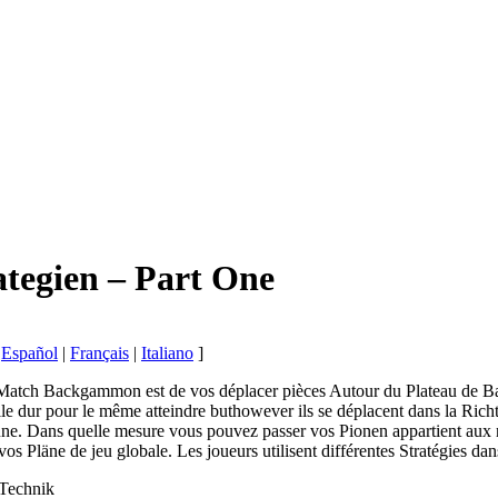
tegien – Part One
|
Español
|
Français
|
Italiano
]
Match Backgammon est de vos déplacer pièces Autour du Plateau de Bac
ille dur pour le même atteindre buthowever ils se déplacent dans la Ri
ortune. Dans quelle mesure vous pouvez passer vos Pionen appartient aux 
os Pläne de jeu globale. Les joueurs utilisent différentes Stratégies dans
Technik