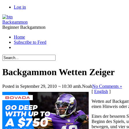
Log in
Backgammon
Beginner Backgammon
Home
Subscribe to Feed
Backgammon Wetten Zeiger
Posted in September 29, 2010 ¬ 10:30 amh.
Noah
No Comments »
[
English
]
Wetten auf Backgamm
einen Hinweis oder 
Eines der besseren S
Beginn des Spiels, 
bewegen, und vier s