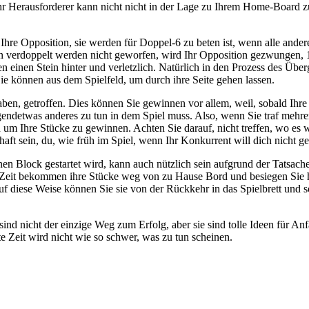
 Ihr Herausforderer kann nicht nicht in der Lage zu Ihrem Home-Board z
Ihre Opposition, sie werden für Doppel-6 zu beten ist, wenn alle ande
 verdoppelt werden nicht geworfen, wird Ihr Opposition gezwungen, 1 S
n einen Stein hinter und verletzlich. Natürlich in den Prozess des Überg
ie können aus dem Spielfeld, um durch ihre Seite gehen lassen.
en, getroffen. Dies können Sie gewinnen vor allem, weil, sobald Ihre O
gendetwas anderes zu tun in dem Spiel muss. Also, wenn Sie traf mehre
m Ihre Stücke zu gewinnen. Achten Sie darauf, nicht treffen, wo es wi
haft sein, du, wie früh im Spiel, wenn Ihr Konkurrent will dich nicht ges
nen Block gestartet wird, kann auch nützlich sein aufgrund der Tatsac
 Zeit bekommen ihre Stücke weg von zu Hause Bord und besiegen Sie ha
uf diese Weise können Sie sie von der Rückkehr in das Spielbrett und s
sind nicht der einzige Weg zum Erfolg, aber sie sind tolle Ideen für A
e Zeit wird nicht wie so schwer, was zu tun scheinen.