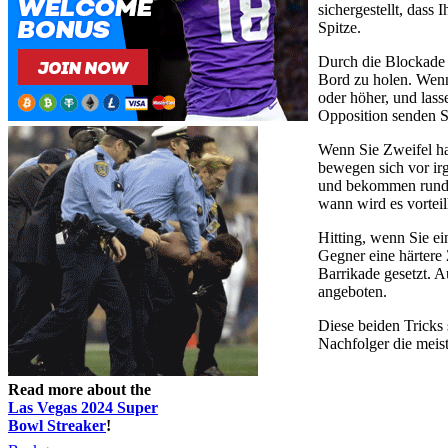
sichergestellt, dass
Spitze.
Durch die Blockade 
Bord zu holen. Wenn
oder höher, und lasse
Opposition senden S
Wenn Sie Zweifel hab
bewegen sich vor ir
und bekommen rund u
wann wird es vorteil
Hitting, wenn Sie ei
Gegner eine härtere
Barrikade gesetzt. A
angeboten.
Diese beiden Tricks 
Nachfolger die meist
Read more about the
Las Vegas 2024 Super
Bowl Streaker
!