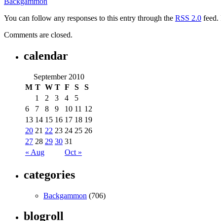
Backgammon
You can follow any responses to this entry through the
RSS 2.0
feed. 
Comments are closed.
calendar
September 2010
M
T
W
T
F
S
S
1
2
3
4
5
6
7
8
9
10
11
12
13
14
15
16
17
18
19
20
21
22
23
24
25
26
27
28
29
30
31
« Aug
Oct »
categories
Backgammon
(706)
blogroll