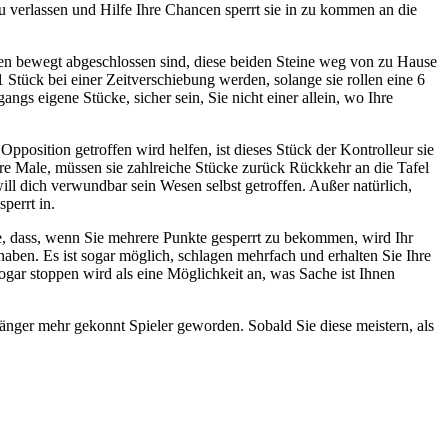
u verlassen und Hilfe Ihre Chancen sperrt sie in zu kommen an die
ren bewegt abgeschlossen sind, diese beiden Steine weg von zu Hause
tück bei einer Zeitverschiebung werden, solange sie rollen eine 6
angs eigene Stücke, sicher sein, Sie nicht einer allein, wo Ihre
pposition getroffen wird helfen, ist dieses Stück der Kontrolleur sie
re Male, müssen sie zahlreiche Stücke zurück Rückkehr an die Tafel
ll dich verwundbar sein Wesen selbst getroffen. Außer natürlich,
perrt in.
he, dass, wenn Sie mehrere Punkte gesperrt zu bekommen, wird Ihr
ben. Es ist sogar möglich, schlagen mehrfach und erhalten Sie Ihre
ogar stoppen wird als eine Möglichkeit an, was Sache ist Ihnen
nfänger mehr gekonnt Spieler geworden. Sobald Sie diese meistern, als