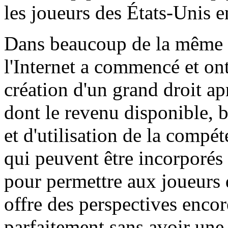
les joueurs des États-Unis e
Dans beaucoup de la même m
l'Internet a commencé et ont 
création d'un grand droit apr
dont le revenu disponible, 
et d'utilisation de la compét
qui peuvent être incorporé
pour permettre aux joueurs 
offre des perspectives encor
parfaitement sans avoir une