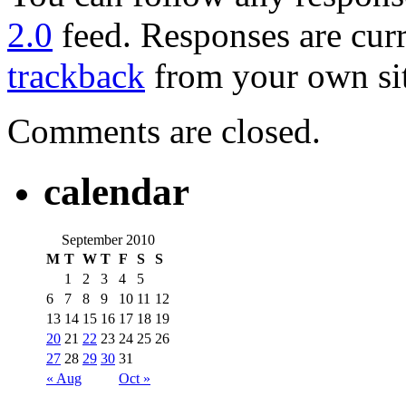
2.0
feed. Responses are curr
trackback
from your own sit
Comments are closed.
calendar
September 2010
M
T
W
T
F
S
S
1
2
3
4
5
6
7
8
9
10
11
12
13
14
15
16
17
18
19
20
21
22
23
24
25
26
27
28
29
30
31
« Aug
Oct »