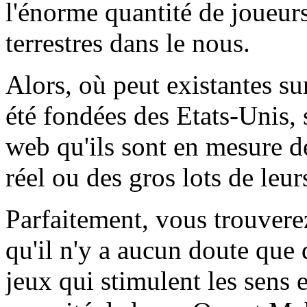
l'énorme quantité de joueurs
terrestres dans le nous.
Alors, où peut existantes sur
été fondées des Etats-Unis, 
web qu'ils sont en mesure d
réel ou des gros lots de leurs
Parfaitement, vous trouvere
qu'il n'y a aucun doute que 
jeux qui stimulent les sens e